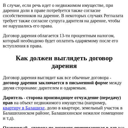
В случае, если речь идет о недвижимом имуществе, при
дарении доли в праве потребуется также согласие
сособственников на дарение. В некоторых случаях Регпалата
требует также согласие супруга дарителя на дарение, чтобы
не нарушались его права.
Договор дарения облагается 13-ти процентным налогом,
который необходимо будет оплатить одаряемому после его
вступления в права.
Как должен выглядеть договор
дарения
Договор дарения выглядит как все обычные договора -
договор дарения заключается в письменной форме
между
двумя сторонами: дарителем и одаряемым.
Даритель - сторона производящее отчуждение (передачу)
прав
на объект недвижимого имущества (например,
квартиру в Балашихе
, долю в квартире, земельный участок в
Балашихинском районе, Балашихинское нежилое помещение
и т.д).
Одаряемый - сторона по договору принимающая в дар
все