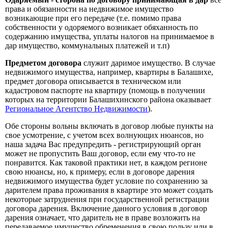
права и обязанности на недвижимое имущество
возникающие при его передаче (т.е. помимо права
собственности у одоряемого возникает обяханность по
содержанию имущества, уплаты налогов на принимаемое в
дар имущество, коммунальных платежей и т.п)
Предметом договора
служит даримое имущество. В случае
недвижимого имущества, например, квартиры в Балашихе,
предмет договора описывается в техническом или
кадастровом паспорте на квартиру (помощь в получении
которых на территории Балашихинского района оказывает
Региональное Агентство Недвижимости
).
Обе стороны вольны включать в договор любые пункты на
свое усмотрение, с учетом всех волнующих нюансов, но
наша задача Вас предупредить - регистрирующий орган
может не пропустить Ваш договор, если ему что-то не
понравится. Как таковой практики нет, в каждом регионе
свою нюансы, но, к примеру, если в договоре дарения
недвижимого имущества будет условие по сохранению за
дарителем права проживания в квартире это может создать
некоторые затруднения при государственной регистрации
договора дарения. Включение данного условия в договор
дарения означает, что даритель не в праве возложить на
передаваемое имущество обременения в свою пользу или в