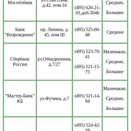
Мособлбанк
Средние,
д.42, пом.1б
(495) 626-21-
Большие
01,доб.3046
Банк
пр. Ленина, д.
(495) 525-60-
Средние
"Возрождение"
45, пом.III
48
(495) 523-70-
Маленькие,
41
Сбербанк
ул.Объединения,
Средние,
России
д.7/27
(495) 521-15-
Большие
75
Маленькие,
“Мастер-Банк”
(495) 521-14-
ул.Фучика, д.7
Средние,
КБ
94
Большие
(495) 524-42-
28