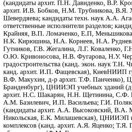
(кандидаты архит. П.Н. Давиденко, В.Р. Кр
архит. И.В. Бобков, Н.М. Трубникова, В.Я. 
Шевердяева; кандидаты техн. наук А.А. Ага
ответственные исполнители разделов; канди
Крайняя, В.П. Ломаченко, Е.П, Меньшикова,
Н.К. Кирюшина, Н.А. Корнеев, Н.А. Руднева
Гутников, Г.В. Жегалина, Л.Г. Коваленко, Г.Н
О.Ю. Кривоносова, Н.В. Фугарова, Н.У. Ч
градостроительства (канд. экон. наук Т.Н.
канд. архит. И.П. Фащевская), КиевНИИП гр
В.Ф. Макухин, д-р архит. Т.Ф. Панченко),
Бранденбург), ЦНИИЭП учебных зданий (д-р
архит. Н.С. Шакарян, Н.Н. Щетинина, С.Ф. 
А.М. Базилевич, И.П. Васильева; Г.И. Пол
(кандидаты архит. А.А. Высоковский, В.А. 
Никольская, Е.К. Милашевская), ЦНИИЭП к
комплексов (канд. архит. А.Я. Яценко; Т.