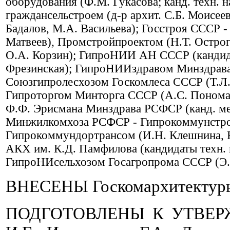
оборудования (Ф.М. Гукасова; канд. техн.
граждансельстроем (д-р архит. С.Б. Моисеева
Бадалов, М.А. Васильева); Госстроя СССР 
Матвеев), Промстройпроектом (Н.Т. Острог
О.А. Корзин); ГипроНИИ АН СССР (кандидат
Фрезинская); ГипроНИИздравом Минздрава
Союзгипролесхозом Госкомлеса СССР (Т.Л.
Гипроторгом Минторга СССР (А.С. Понома
Ф.Ф. Эрисмана Минздрава РСФСР (канд. мед.
Минжилкомхоза РСФСР - Гипрокоммунстрое
Гипрокоммундортрансом (И.Н. Клешнина, 
АКХ им. К.Д. Памфилова (кандидаты техн. 
ГипроНИсельхозом Госагропрома СССР (Э.И
ВНЕСЕНЫ Госкомархитектур
ПОДГОТОВЛЕНЫ К УТВЕРЖ