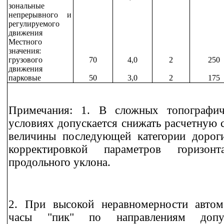
зональные
непрерывного и
регулируемого
движения
Местного
значения:
грузового
70
4,0
2
250
движения
парковые
50
3,0
2
175
Примечания: 1. В сложных топографи
условиях допускается снижать расчетную 
величины последующей категории дорог
корректировкой параметров горизо
продольного уклона.
2. При высокой неравномерности автом
часы "пик" по направлениям допус