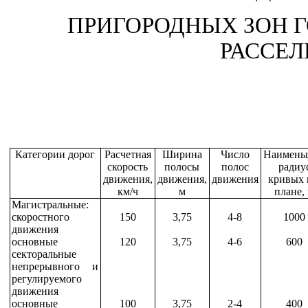
ПРИГОРОДНЫХ ЗОН Г
РАССЕЛ
Категории дорог
Расчетная
Ширина
Число
Наимень
скорость
полосы
полос
радиу
движения,
движения,
движения
кривых 
км/ч
м
плане,
Магистральные:
скоростного
150
3,75
4-8
1000
движения
основные
120
3,75
4-6
600
секторальные
непрерывного и
регулируемого
движения
основные
100
3,75
2-4
400