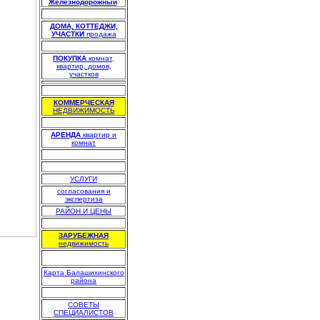
Железнодорожный
.
.
ДОМА, КОТТЕДЖИ,
УЧАСТКИ
продажа
.
ПОКУПКА
комнат,
квартир, домов,
участков
.
КОММЕРЧЕСКАЯ
НЕДВИЖИМОСТЬ
.
АРЕНДА
квартир и
комнат
.
.
УСЛУГИ
согласования и
экспертиза
РАЙОН И ЦЕНЫ
.
ЗАРУБЕЖНАЯ
недвижимость
Карта Балашихинского
района
.
СОВЕТЫ
СПЕЦИАЛИСТОВ