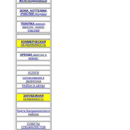
Железнодорожный
.
.
ДОМА, КОТТЕДЖИ,
УЧАСТКИ
продажа
.
ПОКУПКА
комнат,
квартир, домов,
участков
.
КОММЕРЧЕСКАЯ
НЕДВИЖИМОСТЬ
.
АРЕНДА
квартир и
комнат
.
.
УСЛУГИ
согласования и
экспертиза
РАЙОН И ЦЕНЫ
.
ЗАРУБЕЖНАЯ
недвижимость
Карта Балашихинского
района
.
СОВЕТЫ
СПЕЦИАЛИСТОВ