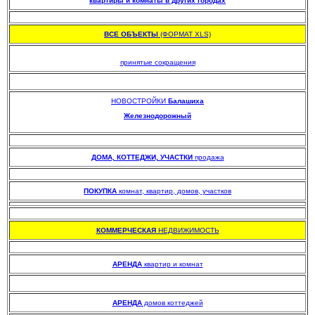
квартиры и комнаты в других городах
.
ВСЕ ОБЪЕКТЫ
(ФОРМАТ XLS)
.
принятые сокращения
НОВОСТРОЙКИ
Балашиха
Железнодорожный
.
.
ДОМА, КОТТЕДЖИ, УЧАСТКИ
продажа
.
ПОКУПКА
комнат, квартир, домов, участков
.
КОММЕРЧЕСКАЯ
НЕДВИЖИМОСТЬ
.
АРЕНДА
квартир и комнат
АРЕНДА
домов коттеджей