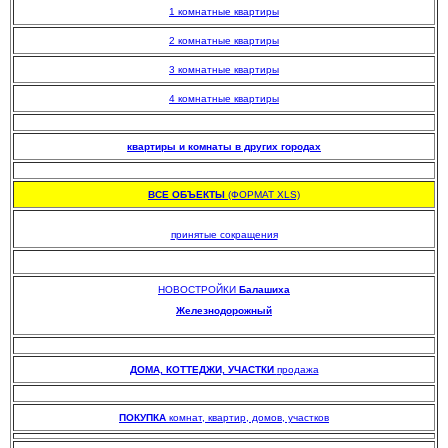
1 комнатные квартиры
2 комнатные квартиры
3 комнатные квартиры
4 комнатные квартиры
.
квартиры и комнаты в других городах
.
ВСЕ ОБЪЕКТЫ
(ФОРМАТ XLS)
.
принятые сокращения
НОВОСТРОЙКИ
Балашиха
Железнодорожный
.
.
ДОМА, КОТТЕДЖИ, УЧАСТКИ
продажа
.
ПОКУПКА
комнат, квартир, домов, участков