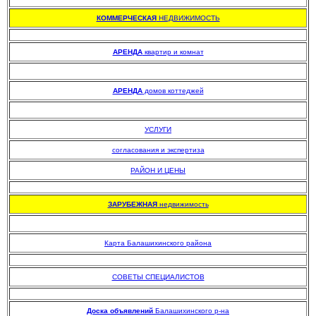
.
КОММЕРЧЕСКАЯ
НЕДВИЖИМОСТЬ
.
АРЕНДА
квартир и комнат
АРЕНДА
домов коттеджей
УСЛУГИ
согласования и экспертиза
РАЙОН И ЦЕНЫ
.
ЗАРУБЕЖНАЯ
недвижимость
Карта Балашихинского района
.
СОВЕТЫ СПЕЦИАЛИСТОВ
.
Доска объявлений
Балашихинского р-на