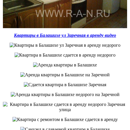
К
вартиры в
Б
алашихе ул
З
аречная
в аренду видео