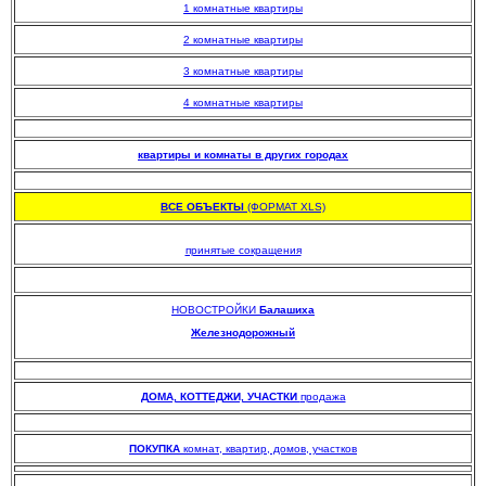
1 комнатные квартиры
2 комнатные квартиры
3 комнатные квартиры
4 комнатные квартиры
.
квартиры и комнаты в других городах
.
ВСЕ ОБЪЕКТЫ
(ФОРМАТ XLS)
.
принятые сокращения
НОВОСТРОЙКИ
Балашиха
Железнодорожный
.
.
ДОМА, КОТТЕДЖИ, УЧАСТКИ
продажа
.
ПОКУПКА
комнат, квартир, домов, участков
.