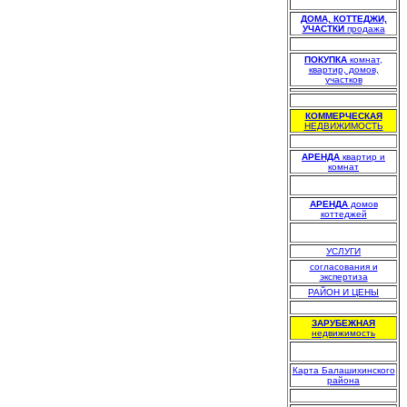
.
ДОМА, КОТТЕДЖИ,
УЧАСТКИ
продажа
.
ПОКУПКА
комнат,
квартир, домов,
участков
.
КОММЕРЧЕСКАЯ
НЕДВИЖИМОСТЬ
.
АРЕНДА
квартир и
комнат
АРЕНДА
домов
коттеджей
УСЛУГИ
согласования и
экспертиза
РАЙОН И ЦЕНЫ
.
ЗАРУБЕЖНАЯ
недвижимость
Карта Балашихинского
района
.