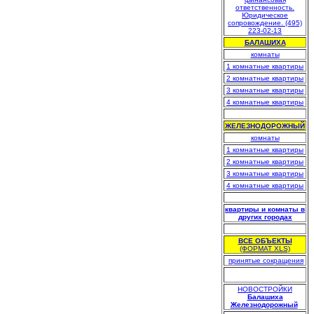
БАЛАШИХА
комнаты
1 комнатные квартиры
2 комнатные квартиры
3 комнатные квартиры
4 комнатные квартиры
.
ЖЕЛЕЗНОДОРОЖНЫЙ
комнаты
1 комнатные квартиры
2 комнатные квартиры
3 комнатные квартиры
4 комнатные квартиры
.
квартиры и комнаты в
других городах
.
ВСЕ ОБЪЕКТЫ
(ФОРМАТ XLS)
.
принятые сокращения
НОВОСТРОЙКИ
Балашиха
Железнодорожный
.