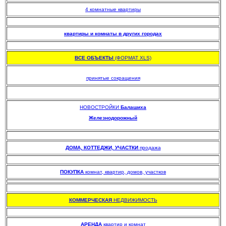
4 комнатные квартиры
.
квартиры и комнаты в других городах
.
ВСЕ ОБЪЕКТЫ
(ФОРМАТ XLS)
.
принятые сокращения
НОВОСТРОЙКИ
Балашиха
Железнодорожный
.
.
ДОМА, КОТТЕДЖИ, УЧАСТКИ
продажа
.
ПОКУПКА
комнат, квартир, домов, участков
.
КОММЕРЧЕСКАЯ
НЕДВИЖИМОСТЬ
.
АРЕНДА
квартир и комнат