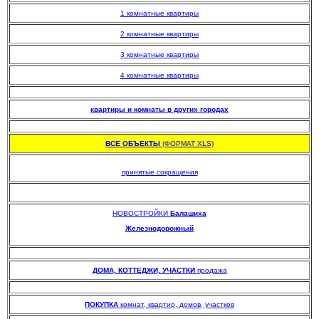
1 комнатные квартиры
2 комнатные квартиры
3 комнатные квартиры
4 комнатные квартиры
.
квартиры и комнаты в других городах
.
ВСЕ ОБЪЕКТЫ
(ФОРМАТ XLS)
.
принятые сокращения
НОВОСТРОЙКИ
Балашиха
Железнодорожный
.
.
ДОМА, КОТТЕДЖИ, УЧАСТКИ
продажа
.
ПОКУПКА
комнат, квартир, домов, участков