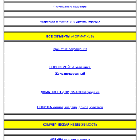
4 комнатные квартиры
.
квартиры и комнаты в других городах
.
ВСЕ ОБЪЕКТЫ
(ФОРМАТ XLS)
.
принятые сокращения
НОВОСТРОЙКИ
Балашиха
Железнодорожный
.
.
ДОМА, КОТТЕДЖИ, УЧАСТКИ
продажа
.
ПОКУПКА
комнат, квартир, домов, участков
.
КОММЕРЧЕСКАЯ
НЕДВИЖИМОСТЬ
.
АРЕНДА
квартир и комнат