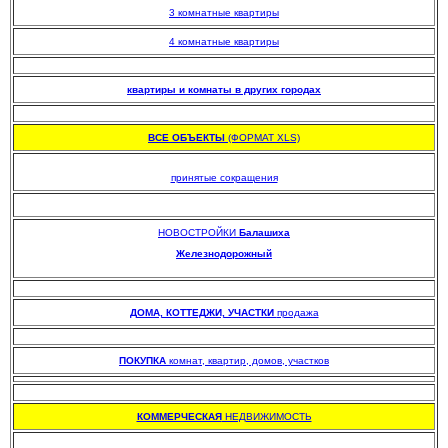
3 комнатные квартиры
4 комнатные квартиры
.
квартиры и комнаты в других городах
.
ВСЕ ОБЪЕКТЫ
(ФОРМАТ XLS)
.
принятые сокращения
НОВОСТРОЙКИ
Балашиха
Железнодорожный
.
.
ДОМА, КОТТЕДЖИ, УЧАСТКИ
продажа
.
ПОКУПКА
комнат, квартир, домов, участков
.
КОММЕРЧЕСКАЯ
НЕДВИЖИМОСТЬ
.