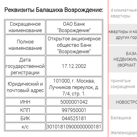
Реквизиты Балашиха Возрождение:
4 комнатные
квартиры
Сокращенное
ОАО Банк
наименование
"Возрождение"
квартиры и к
других го
Открытое акционерное
Полное
общество Банк
наименование
"Возрождение"
БАЗА
НЕДВИЖИ
Дата
(ФОРМАТ 
государственной
17.12.2002
регистрации
101000, г. Москва,
принятые
Юридический и
сокращения
Лучников переулок, д.
почтовый адрес
7/4, стр. 1.
ИНН
5000001042
НОВОСТР
КПП
997950001
Балашиха
БИК
044525181
к/с
30101810900000000181
Железнодор