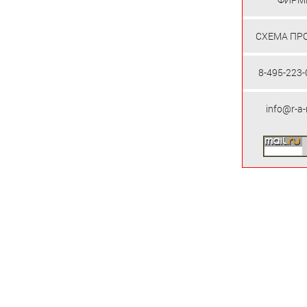
СХЕМА ПР
8-495-223-
info@r-a-