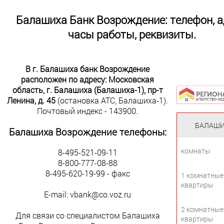
Балашиха Банк Возрождение: телефон, а
часы работы, реквизиты.
В г. Балашиха банк Возрождение
расположен по адресу: Московская
область, г. Балашиха (Балашиха-1), пр-т
Ленина, д. 45
(остановка АТС, Балашиха-1).
Почтовый индекс - 143900.
БАЛАШ
Балашиха Возрождение
телефоны:
комнаты
8-495-521-09-11
8-800-777-08-88
8-495-620-19-99 - факс
1 комнатные
квартиры
Е-mail: vbank@co.voz.ru
2 комнатные
Для связи со специалистом Балашиха
квартиры