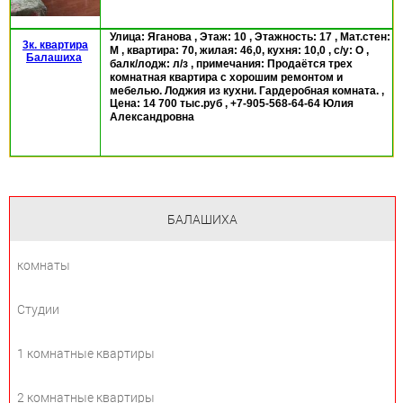
Улица:
Яганова
, Этаж:
10
, Этажность:
17
, Мат.стен:
3к. квартира
М
, квартира:
70
, жилая:
46,0
, кухня:
10,0
, с/у:
О
,
Балашиха
балк/лодж:
л/з
, примечания:
Продаётся трех
комнатная квартира с хорошим ремонтом и
мебелью. Лоджия из кухни. Гардеробная комната.
,
Цена:
14 700
тыс.руб
,
+7-905-568-64-64 Юлия
Александровна
БАЛАШИХА
комнаты
Студии
1 комнатные квартиры
2 комнатные квартиры