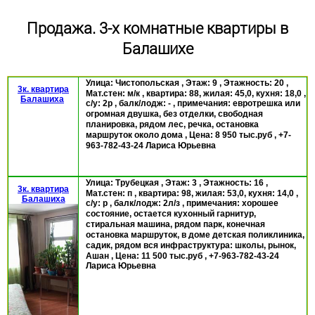
Продажа. 3-х комнатные квартиры в
Балашихе
Улица:
Чистопольская
, Этаж:
9
, Этажность:
20
,
3к. квартира
Мат.стен:
м/к
, квартира:
88
, жилая:
45,0
, кухня:
18,0
,
Балашиха
с/у:
2р
, балк/лодж:
-
, примечания:
евротрешка или
огромная двушка, без отделки, свободная
планировка, рядом лес, речка, остановка
маршруток около дома
, Цена:
8 950
тыс.руб
,
+7-
963-782-43-24 Лариса Юрьевна
Улица:
Трубецкая
, Этаж:
3
, Этажность:
16
,
3к. квартира
Мат.стен:
п
, квартира:
98
, жилая:
53,0
, кухня:
14,0
,
Балашиха
с/у:
р
, балк/лодж:
2л/з
, примечания:
хорошее
состояние, остается кухонный гарнитур,
стиральная машина, рядом парк, конечная
остановка маршруток, в доме детская поликлиника,
садик, рядом вся инфраструктура: школы, рынок,
Ашан
, Цена:
11 500
тыс.руб
,
+7-963-782-43-24
Лариса Юрьевна