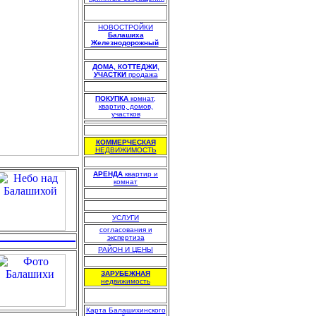
НОВОСТРОЙКИ
Балашиха
Железнодорожный
.
.
ДОМА, КОТТЕДЖИ,
УЧАСТКИ
продажа
.
ПОКУПКА
комнат,
квартир, домов,
участков
.
КОММЕРЧЕСКАЯ
НЕДВИЖИМОСТЬ
.
АРЕНДА
квартир и
комнат
.
.
УСЛУГИ
согласования и
экспертиза
РАЙОН И ЦЕНЫ
.
ЗАРУБЕЖНАЯ
недвижимость
Карта Балашихинского