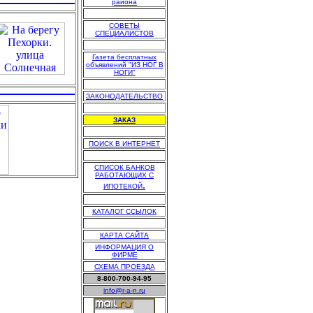
района
.
СОВЕТЫ
СПЕЦИАЛИСТОВ
.
Газета бесплатных
объявлений "ИЗ НОГ В
НОГИ"
.
ЗАКОНОДАТЕЛЬСТВО
.
ЗАКАЗ
.
ПОИСК В ИНТЕРНЕТ
.
СПИСОК БАНКОВ
РАБОТАЮЩИХ С
.
ИПОТЕКОЙ
.
КАТАЛОГ ССЫЛОК
.
КАРТА САЙТА
ИНФОРМАЦИЯ О
ФИРМЕ
СХЕМА ПРОЕЗДА
8-800-700-94-95
info@r-a-n.ru