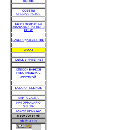
района
.
СОВЕТЫ
СПЕЦИАЛИСТОВ
.
Газета бесплатных
объявлений "ИЗ НОГ В
НОГИ"
.
ЗАКОНОДАТЕЛЬСТВО
.
ЗАКАЗ
.
ПОИСК В ИНТЕРНЕТ
.
СПИСОК БАНКОВ
РАБОТАЮЩИХ С
.
ИПОТЕКОЙ
.
КАТАЛОГ ССЫЛОК
.
КАРТА САЙТА
ИНФОРМАЦИЯ О
ФИРМЕ
СХЕМА ПРОЕЗДА
8-800-700-94-95
info@r-a-n.ru