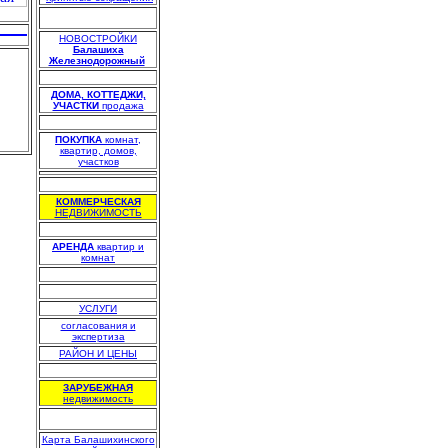
НОВОСТРОЙКИ
Балашиха
Железнодорожный
.
.
ДОМА, КОТТЕДЖИ,
УЧАСТКИ
продажа
.
ПОКУПКА
комнат,
квартир, домов,
участков
.
КОММЕРЧЕСКАЯ
НЕДВИЖИМОСТЬ
.
АРЕНДА
квартир и
комнат
.
.
УСЛУГИ
согласования и
экспертиза
РАЙОН И ЦЕНЫ
.
ЗАРУБЕЖНАЯ
недвижимость
Карта Балашихинского