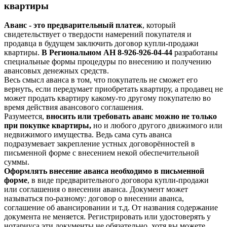
квартиры
Аванс - это предварительный платеж
, который
свидетельствует о твердости намерений покупателя и
продавца в будущем заключить договор купли-продажи
квартиры.
В Региональном АН 8-926-926-04-44
разработаны
специальные формы процедуры по внесению и получению
авансовых денежных средств.
Весь смысл аванса в том, что покупатель не сможет его
вернуть, если передумает приобретать квартиру, а продавец не
может продать квартиру какому-то другому покупателю во
время действия авансового соглашения.
Разумеется,
вносить или требовать аванс можно не только
при покупке квартиры,
но и любого другого движимого или
недвижимого имущества. Ведь сама суть аванса
подразумевает закрепление устных договорённостей в
письменной форме с внесением некой обеспечительной
суммы.
Оформлять внесение аванса необходимо в письменной
форме
, в виде предварительного договора купли-продажи
или соглашения о внесении аванса. Документ может
называться по-разному: договор о внесении аванса,
соглашение об авансировании и т.д. От названия содержание
документа не меняется. Регистрировать или удостоверять у
нотариуса эти документы не обязательно, хотя вы можете