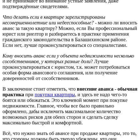
и не принимают во внимание устные заявления, даже
подтверждённые свидетелями.
Что делать если в квартире зарегистрированы
несовершеннолетние или недееспособные?
- можно ли вносить
аванс за такую квартиру? Можно, если Вы профессиональный
юрист или риелтор и разбираетесь в практике применения
гражданского законодательства в Балашихинском районе.
Если нет, лучше проконсультироваться со специалистами.
Кому вносить аванс если у объекта недвижимости несколько
сособственников, у которых разные доли
? Лучше
проконсультироваться с юристом, т.к. может потребоваться
особая форма авансового соглашения, или получение
доверенностей от сособственников.
В заключение стоит отметить, что
внесение аванса - обычная
практика
при
покупки квартиры
, и здесь не надо чего-то
боятся или обижаться. Это ключевой момент при покупке
недвижимости. Главное, чтобы все было правильно
оформлено, дабы исключить максимальное количество
возможных рисков для обеих сторон и сделать сделку
максимально быстрой и комфортной.
Всё, что нужно знать об авансе при продаже квартиры, это то,
что стороны должны быть твердо убеждены, что они