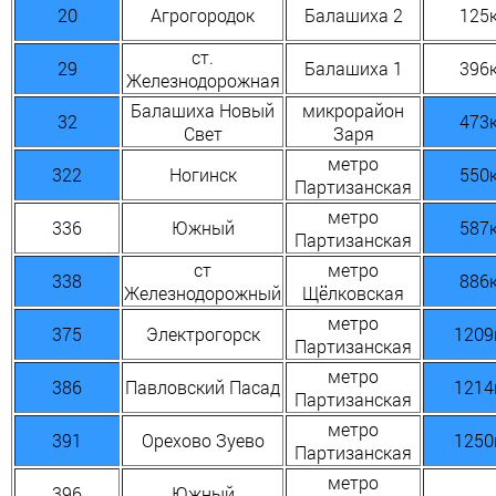
20
Агрогородок
Балашиха 2
125
ст.
29
Балашиха 1
396
Железнодорожная
Балашиха Новый
микрорайон
32
473
Свет
Заря
метро
322
Ногинск
550
Партизанская
метро
336
Южный
587
Партизанская
ст
метро
338
886
Железнодорожный
Щёлковская
метро
375
Электрогорск
1209
Партизанская
метро
386
Павловский Пасад
1214
Партизанская
метро
391
Орехово Зуево
1250
Партизанская
метро
396
Южный