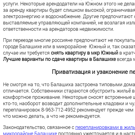
услуги. Некоторые арендодатели на Южном этого не делаю
за аренду квартиры будет слишком высокой, ограничиваяс
электроэнергию и водоснабжение. Другие предпочитают 
выставляемые управляющей компанией, не возлагая изл
ответственности на арендаторов недвижимости.
При переезде многие россияне предпочитают не покупать
городе Балашихе или в микрорайоне Южный и, так сказат
случае им требуется
снять квартиру в мкр Южный
в крат
Лучшие варианты по сдаче квартиры в Балашихе
всегда 
Приватизация и узаконение п
Не смотря на то, что Балашиха застроена типовыми дома
отличается. Собственники стараются обустроить жильё в
комфортное проживание. Некоторые сносят встроенные 
кто-то, наоборот возводит дополнительные кладовки и ч
перепланировок 8-963-712-4952 рекомендует прежде чем
что можно делать, а что не рекомендуется.
Законодательство, связанное с
перепланировками в жилы
микрорайоне Балашихе
постоянно ужесточается и в нас