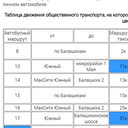
личном автомобиле.
Таблица движения общественного транспорта, на котор
цв
Автобусный
Маршру
от
до
маршрут
такс
8
по Балашихам
2к
микрорайон 1
10
Южный
11к
Мая
14
МакСити Южный
Балашиха 2
13к
15
по Балашихам
15к
16
МакСити Южный
Балашиха 2
25к
Балашихинское
17
Южный
51к
шоссе