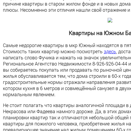
причине квартиры в старом жилом фонде и в новых домах
плюсы. Несомненно эти отличия нашли своё отражение и 
Квартиры на Южном Б
Самые недорогие квартиры в мкр Южный находятся в пя
Стоимость таких квартир можно посмотреть
здесь
, дост
написать слово Фучика и нажать на значок увеличительн
Региональное Агентство Недвижимости 8-926-926-04-44 и
вы собираетесь покупать или продавать по рыночной це
жилья обуславливается тем, что дома строили в 60-х год
градостроительные нормы отражали направления развит
котором кухня в 6 метров и совмещённый санузел в двух
нормальным явлением.
Не стоит полагать что квартиры аналогичной площади в
Некрасова или Фадеева намного дороже. Да, в этих дома
планировки квартир так и отличаются небольшой общей 
квартиры для пожилого человека, приобретение жилья на
превалирующее значение над жилым помещением 60-х го