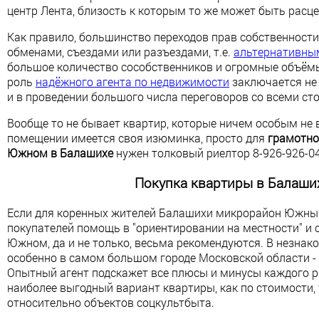
центр Лента, близость к которым то же может быть расц
Как правило, большинство переходов прав собственности
обменами, съездами или разъездами, т.е.
альтернативны
большое количество сособственников и огромные объём
роль
надёжного агента по недвижимости
заключается не 
и в проведении большого числа переговоров со всеми ст
Вообще то не бывает квартир, которые ничем особым не
помещении имеется своя изюминка, просто для
грамотно
Южном в Балашихе
нужен толковый риелтор 8-926-926-04
Покупка квартиры в Балаш
Если для коренных жителей Балашихи микрорайон Южный
покупателей помощь в "ориентировании на местности" и
Южном, да и не только, весьма рекомендуются. В незнак
особенно в самом большом городе Московской области -
Опытный агент подскажет все плюсы и минусы каждого р
наиболее выгодный вариант квартиры, как по стоимости,
относительно объектов соцкультбыта.