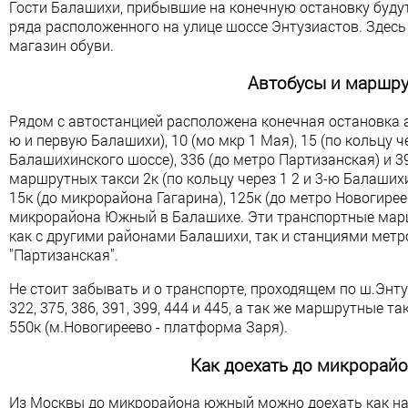
Гости Балашихи, прибывшие на конечную остановку буду
ряда расположенного на улице шоссе Энтузиастов. Здесь
магазин обуви.
Автобусы и маршру
Рядом с автостанцией расположена конечная остановка а
ю и первую Балашихи), 10 (мо мкр 1 Мая), 15 (по кольцу ч
Балашихинского шоссе), 336 (до метро Партизанская) и 3
маршрутных такси 2к (по кольцу через 1 2 и 3-ю Балашихи
15к (до микрорайона Гагарина), 125к (до метро Новогире
микрорайона Южный в Балашихе. Эти транспортные ма
как с другими районами Балашихи, так и станциями метро
"Партизанская".
Не стоит забывать и о транспорте, проходящем по ш.Энтузи
322, 375, 386, 391, 399, 444 и 445, а так же маршрутные та
550к (м.Новогиреево - платформа Заря).
Как доехать до микрора
Из Москвы до микрорайона южный можно доехать как на 