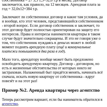
собственника = 27 3,5 1,5=32,0 т.р в месяц. Договор
заключается, как правило, на 12 месяцев. Арендная плата за
год = 32,0х12=384 т.р.
Заключают ли собственники договор и какие там условия, да
и вообще, кто этот человек, представившийся собственником
- второй вопрос. Если договор собственник и заключает, то
этот договор будет полностью ориентирован на защиту его
интересов. Права и интересы нанимателя квартиры в таком
случае будут значительно сокращены. И это не говоря уже о
том, что собственник нуждаясь в деньгах может в любой
момент поднять арендную плату (
ещё и коммунальные
платежи повышаются два раза в год
).
Мало того, арендатору вообще может быть предложено
освободить арендуемую квартиру. Договор - договором, но
есть и жизненные обстоятельства от которых никто не
застрахован. Налаженный быт придётся менять, начинать всё
сначала, искать новую квартиру от собственника - вдруг
повезёт и на этот раз!
Пример №2. Аренда квартиры через агентство
Теперь рассмотрим вариант, если бы наниматель обратился в
агентство
.