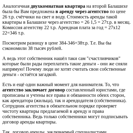
Аналогичная
двухкомнатная квартира
на второй Балашихе
была бы Вам предложена
в аренду через агентство
по цене
26 т.р. счётчики на свет и воду. Стоимость аренды такой
квартиры в Балашихе через агентство = 26 1,5 = 27т.р. в месяц.
Комиссия агентству 22 т.р. Арендная плата за год = 27х12
22=346 т.р.
Посмотрим разницу в цене 384-346=38т.р. Т.е. Вы бы
сэкономили 38 тысяч рублей.
А ведь этот собственник нашёл таки сам "счастливчиков"
которые были рады переплатить такие деньги - они же сняли
напрямую! Почему люди не хотят считать свои собственные
деньги - остаётся загадкой.
Есть и ещё один важный момент для нанимателя. То, что
агентство заключает договор
составленный юристами, где
прописаны и учтены все права и обязанности обеих сторон,
как арендатора (жильца), так и арендодателя (собственника).
Сотрудник агентства в обязательном порядке проверяет
чистоту квартиры предлагаемой в аренду и права
собственника. Ведь только собственники могут подписывать
договор аренды квартиры.
Так, договор аренды, заключаемый специалистами