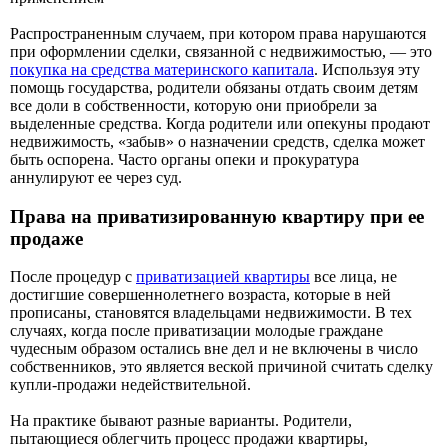
Распространенным случаем, при котором права нарушаются
при оформлении сделки, связанной с недвижимостью, — это
покупка на средства материнского капитала
. Используя эту
помощь государства, родители обязаны отдать своим детям
все доли в собственности, которую они приобрели за
выделенные средства. Когда родители или опекуны продают
недвижимость, «забыв» о назначении средств, сделка может
быть оспорена. Часто органы опеки и прокуратура
аннулируют ее через суд.
Права на приватизированную квартиру при ее
продаже
После процедур с
приватизацией квартиры
все лица, не
достигшие совершеннолетнего возраста, которые в ней
прописаны, становятся владельцами недвижимости. В тех
случаях, когда после приватизации молодые граждане
чудесным образом остались вне дел и не включены в число
собственников, это является веской причиной считать сделку
купли-продажи недействительной.
На практике бывают разные варианты. Родители,
пытающиеся облегчить процесс продажи квартиры,