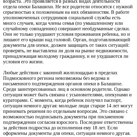
возраста. Это проявляется в разных видах деятельности
отдела опеки Балашихи. Не все родители относятся с нужной
серьезностью к положенным на них обязанностям. В работе
уполномоченных сотрудников социальной службы есть
много случаев, когда члены семья (по умышленному или
случайному совпадению) совершают необдуманные сделки.
Они не только ухудшают условия проживания ребенка, но и
лишают его крыши над головой. Орган, подготавливающий
документы для опеки, должен защищать от таких ситуаций:
проверять, не выставлена ли доля на рынке недвижимости,
принадлежащая молодому гражданину, и не ухудшаются ли
условия его жизни.
Любые действия с законной жилплощадью в пределах
Подмосковного региона невозможны без ведома и
письменного подтверждения органов опеки в Балашихе.
Среди заинтересованных лиц в основном родители. Однако
ситуация может быть связана с усыновителями, опекунами и
кураторами. С момента, когда ребенок получил паспорт,
ситуация немного другая: молодые люди старше 14 лет могут
принимать решения по отдельным вопросам. Это связано с
возможностью подписывать документы при письменном
подтверждении согласия взрослого. Последние ответственны
за действия подростка до исполнения ему 18 лет. Если
оформлены документы для опеки, ситуация немного другая.