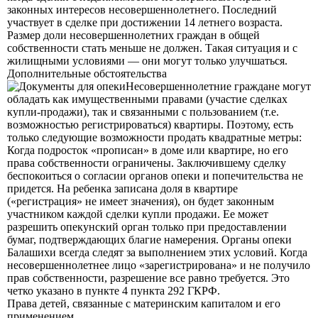
законных интересов несовершеннолетнего. Последний
участвует в сделке при достижении 14 летнего возраста.
Размер доли несовершеннолетних граждан в общей
собственности стать меньше не должен. Такая ситуация и с
жилищными условиями — они могут только улучшаться.
Дополнительные обстоятельства
Несовершеннолетние граждане могут
обладать как имущественными правами (участие сделках
купли-продажи), так и связанными с пользованием (т.е.
возможностью регистрироваться) квартиры. Поэтому, есть
только следующие возможности продать квадратные метры:
Когда подросток «прописан» в доме или квартире, но его
права собственности ограничены. Заключившему сделку
беспокоиться о согласии органов опеки и попечительства не
придется. На ребенка записана доля в квартире
(«регистрация» не имеет значения), он будет законным
участником каждой сделки купли продажи. Ее может
разрешить опекунский орган только при предоставлении
бумаг, подтверждающих благие намерения. Органы опеки
Балашихи всегда следят за выполнением этих условий. Когда
несовершеннолетнее лицо «зарегистрирована» и не получило
прав собственности, разрешение все равно требуется. Это
четко указано в пункте 4 пункта 292 ГКРФ.
Права детей, связанные с материнским капиталом и его
применением