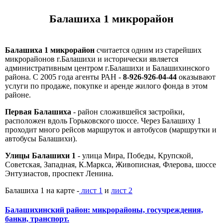
Балашиха 1 микрорайон
Балашиха 1 микрорайон
считается одним из старейших
микрорайонов г.Балашихи и исторически является
административным центром г.Балашихи и Балашихинского
района. С 2005 года агенты РАН -
8-926-926-04-44
оказывают
услуги по продаже, покупке и аренде жилого фонда в этом
районе.
Первая Балашиха
- район сложившейся застройки,
расположен вдоль Горьковского шоссе. Через Балашиху 1
проходит много рейсов маршруток и автобусов (маршрутки и
автобусы Балашихи).
Улицы Балашихи 1
- улица Мира, Победы, Крупской,
Советская, Западная, К.Маркса, Живописная, Флерова, шоссе
Энтузиастов, проспект Ленина.
Балашиха 1 на карте -
лист 1
и
лист 2
Балашихинский район: микрорайоны, госучреждения,
банки, транспорт.