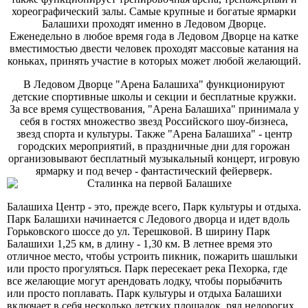
хореографический залы. Самые крупные и богатые ярмарки
Балашихи проходят именно в Ледовом Дворце.
Еженедельно в любое время года в Ледовом Дворце на катке
вместимостью двести человек проходят массовые катания на
коньках, принять участие в которых может любой желающий.
В Ледовом Дворце "Арена Балашиха" функционируют
детские спортивные школы и секции и бесплатные кружки.
За все время существования, "Арена Балашиха" принимала у
себя в гостях множество звезд Российского шоу-бизнеса,
звезд спорта и культуры. Также "Арена Балашиха" - центр
городских мероприятий, в праздничные дни для горожан
организовывают бесплатный музыкальный концерт, игровую
ярмарку и под вечер - фантастический фейерверк.
Балашиха Центр - это, прежде всего, Парк культуры и отдыха.
Парк Балашихи начинается с Ледового дворца и идет вдоль
Горьковского шоссе до ул. Терешковой. В ширину Парк
Балашихи 1,25 км, в длину - 1,30 км. В летнее время это
отличное место, чтобы устроить пикник, пожарить шашлыки
или просто прогуляться. Парк пересекает река Пехорка, где
все желающие могут арендовать лодку, чтобы порыбачить
или просто поплавать. Парк культуры и отдыха Балашихи
включает в себя несколько детских площадок, ряд недорогих