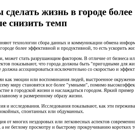
сделать жизнь в городе более
е снизить темп
диняют технологии сбора данных и коммуникации обмена информ
в городе более эффективной и продуктивной, то есть ускорить жи
ти, может стать разрушающим фактором. В отличие от бизнеса ил
ектов показывают, что города должны быть "пригодными для жи
е должна ассоциироваться исключительно со скоростью и эффек
ми как эмоции или воспоминания людей, выстроенное окружение,
 всему миру становятся все более "умными", помимо высокоэфф
стие в городской жизни и наслаждаться городом. Яркий пример 
 плавному и размеренному образу жизни.
ия и исследования. Исследования показывают, как эти пережива
спокойных, спонтанных или обдуманных.
ия от многих нездоровых или легковесных аспектов современно
, а не беглому просмотру и быстрому прокручиванию коротких т