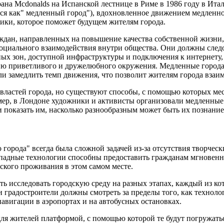
рана Mcdonalds на Испанской лестнице в Риме в 1986 году в Ит
ится как" медленный город"), вдохновленное движением медленн
мики, которое поможет будущем жителям города.
аждан, направленных на повышение качества собственной жизни
социального взаимодействия внутри общества. Они должны сле
ных зон, доступной инфраструктуры и подключения к интернету
ию приветливого и дружелюбного окружения. Медленные города 
и замедлить темп движения, что позволит жителям города взаим
 властей города, но существуют способы, с помощью которых м
мер, в Лондоне художники и активисты организовали медленные
показать им, насколько разнообразным может быть их познание 
города" всегда была сложной задачей из-за отсутствия творчес
ападные технологии способны предоставить гражданам мгновенн
ского проживания в этом самом месте.
 исследовать городскую среду на разных этапах, каждый из кот
 и градостроители должны смотреть за пределы того, как техно
навигации в аэропортах и на автобусных остановках.
для жителей платформой, с помощью которой те будут погружать