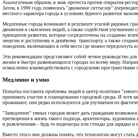
Аналогичным образом, в знак протеста против открытия ресто
Затем, в 1999 году, появилось "движение ситтаслоу" (перевод
местного характера города в условиях бурного развития эконо
Медленные города возникают в результате усилий рядовых гр
движения и скопления людей, а также содействия улучшению 
принципов развития, которые сосредоточены на создании зеле
энергии и доступному и дешёвому транспорту, а также создан
поведения, включающих в себя места где можно передохнуть ил
Эти рекомендации представляют собой четкое руководство для
жизни в быстро развивающихся городах по всему миру. Напри
осмысленно взаимодействовать с городскими пространствами и 
Медленно и умно
Попытка поставить проблемы людей в центр политики "умного 
принимать участие в планировании городской среды. И хотя з
проживают, они редко используются для улучшения их фактиче
"Замедление" умных городов может дать гражданам возможность
претворения в жизнь такого подхода, архитекторы, художники
и развлечениям – будь то видеоигры или стенды для зарядки и 
Вместо этого они должны понять, что технологии могут стать 