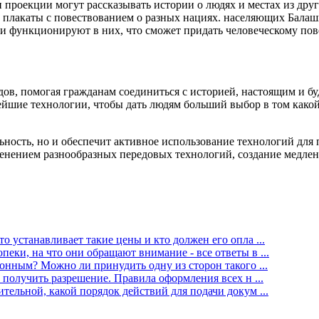
и проекции могут рассказывать истории о людях и местах из др
плакаты с повествованием о разных нациях. населяющих Балаш
и функционируют в них, что сможет придать человеческому пов
дов, помогая гражданам соединиться с историей, настоящим и б
ейшие технологии, чтобы дать людям больший выбор в том какой 
ьность, но и обеспечит активное использование технологий дл
именением разнообразных передовых технологий, создание медл
о устанавливает такие цены и кто должен его опла ...
еки, на что они обращают внимание - все ответы в ...
онным? Можно ли принудить одну из сторон такого ...
 получить разрешение. Правила оформления всех н ...
тельной, какой порядок действий для подачи докум ...