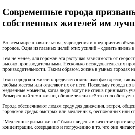
Современные города призваны 
собственных жителей им лучш
Во всем мире правительства, учреждения и предприятия объе
городов. Одна из главных целей этих усилий – сделать жизнь 
Тем не менее, для горожан эта растущая зависимость от скорос
высоко производительными. Несколько исследовательских про
производительности. Таким образом, жизнь в умных городах н
Темп городской жизни определяется многими факторами, таки
любым местом или отделяют их от него. Поскольку города по
медленные моменты, когда люди могут не спеша принимать уча
Размеренный темп жизни, обилие зелени всё это способствует
Города обеспечивают людям среду для движения, встреч, общен
городской среды: быстрых или медленных, беспокойных или 
"Медленные ритмы жизни" были введены в качестве противояд
концентрации, созерцанию и погружению в то, что они читают